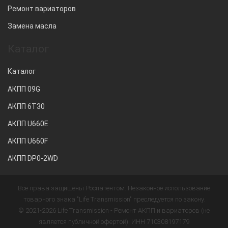
Ремонт вариаторов
Замена масла
Каталог
Каталог
АКПП 09G
АКПП 6T30
АКПП U660E
АКПП U660F
АКПП DP0-2WD
Все права защищены Роспатентом. Незаконное использование
товарного знака "Life Transmission" преследуется по закону.
© 2021-2026 Life Transmission - Ремонт АКПП и вариаторов (не
является публичной офертой). ИНН 710308197179